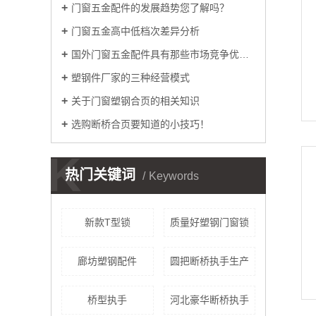
门窗五金配件的发展趋势您了解吗？
门窗五金高中低档次差异分析
国外门窗五金配件具有那些市场竞争优势呢？
塑钢件厂家的三种经营模式
关于门窗塑钢合页的相关知识
选购断桥合页要知道的小技巧！
K
热门关键词
Keywords
新款T型锁
质量好塑钢门窗锁
廊坊塑钢配件
圆把断桥执手生产
桥型执手
河北豪华断桥执手