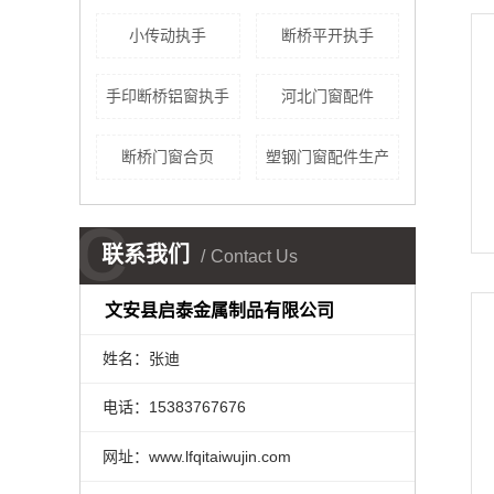
小传动执手
断桥平开执手
手印断桥铝窗执手
河北门窗配件
断桥门窗合页
塑钢门窗配件生产
C
联系我们
Contact Us
文安县启泰金属制品有限公司
姓名：张迪
电话：15383767676
网址：www.lfqitaiwujin.com